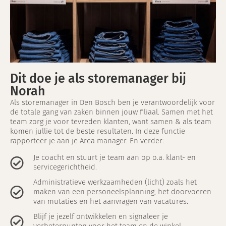
Dit doe je als storemanager bij
Norah
Als storemanager in Den Bosch ben je verantwoordelijk voor
de totale gang van zaken binnen jouw filiaal. Samen met het
team zorg je voor tevreden klanten, want samen & als team
komen jullie tot de beste resultaten. In deze functie
rapporteer je aan je Area manager. En verder:
Je coacht en stuurt je team aan op o.a. klant- en
servicegerichtheid.
Administratieve werkzaamheden (licht) zoals het
maken van een personeelsplanning, het doorvoeren
van mutaties en het aanvragen van vacatures.
Blijf je jezelf ontwikkelen en signaleer je