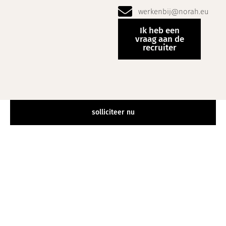
werkenbij@norah.eu
Ik heb een
vraag aan de
recruiter
solliciteer nu