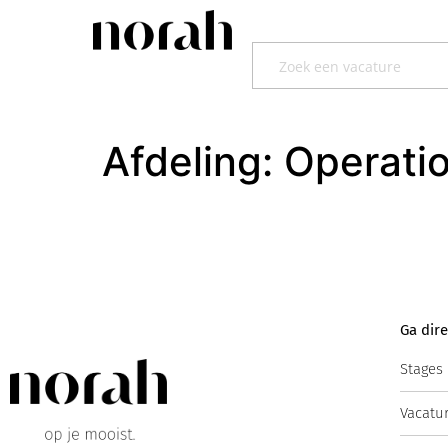
Afdeling:
Operati
Ga dire
Stages
Vacatu