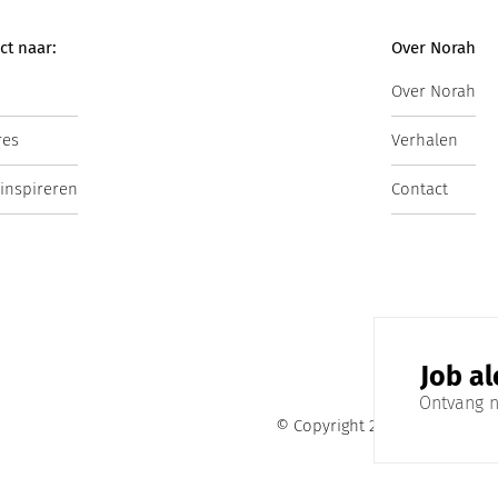
ct naar:
Over Norah
Over Norah
res
Verhalen
 inspireren
Contact
Job al
Ontvang n
© Copyright 2025. Norah B.V.