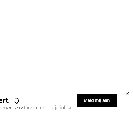
ert
Meld mij aan
ieuwe vacatures direct in je inbox
 All Right Reserved | Ontwerp & Onderhoud: Brandmates