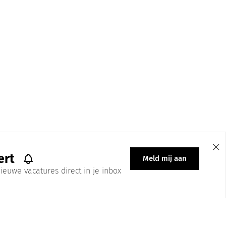
ert
Meld mij aan
ieuwe vacatures direct in je inbox
 All Right Reserved | Ontwerp & Onderhoud: Brandmates