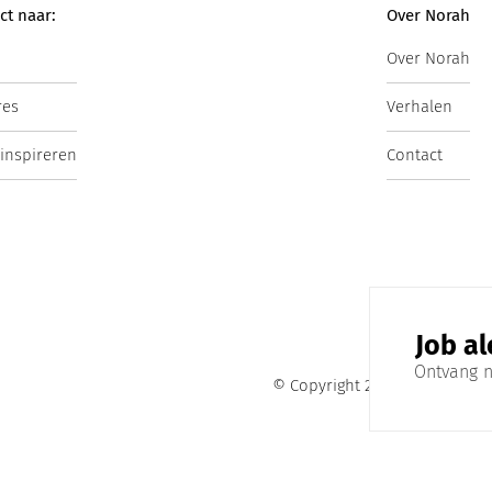
ct naar:
Over Norah
Over Norah
res
Verhalen
 inspireren
Contact
Job al
Ontvang n
© Copyright 2025. Norah B.V.