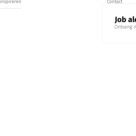
 inspireren
Contact
Job al
Ontvang n
© Copyright 2025. Norah B.V.