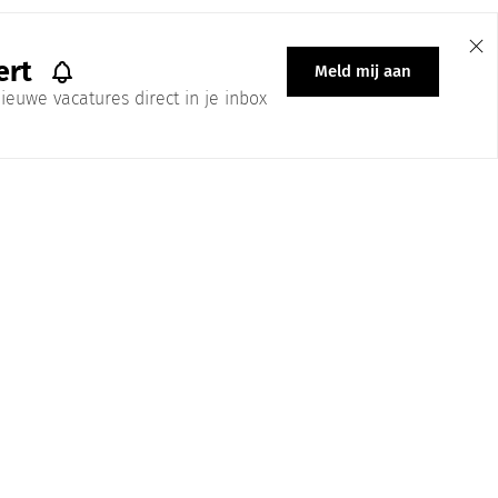
ert
Meld mij aan
ieuwe vacatures direct in je inbox
 All Right Reserved | Ontwerp & Onderhoud: Brandmates