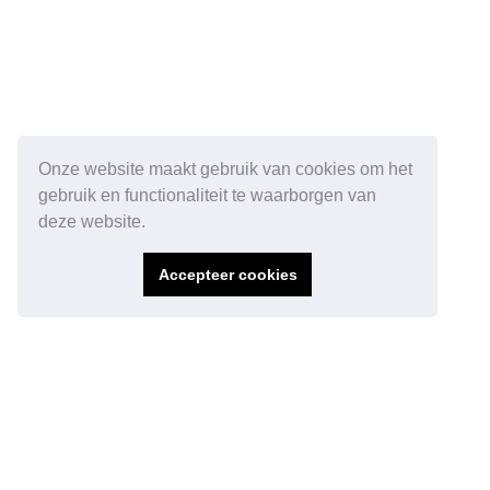
Onze website maakt gebruik van cookies om het
gebruik en functionaliteit te waarborgen van
deze website.
Accepteer cookies
Ga direct naar:
Over Norah
Stages
Over Norah
Vacatures
Verhalen