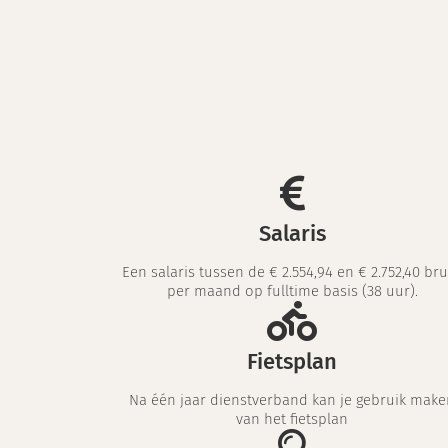
Salaris
Een salaris tussen de € 2.554,94 en € 2.752,40 br
per maand op fulltime basis (38 uur).
Fietsplan
Na één jaar dienstverband kan je gebruik make
van het fietsplan