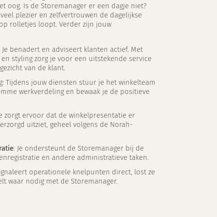
et oog. Is de Storemanager er een dagje niet?
veel plezier en zelfvertrouwen de dagelijkse
 op rolletjes loopt. Verder zijn jouw
: Je benadert en adviseert klanten actief. Met
n styling zorg je voor een uitstekende service
gezicht van de klant.
g: Tijdens jouw diensten stuur je het winkelteam
limme werkverdeling en bewaak je de positieve
Je zorgt ervoor dat de winkelpresentatie er
erzorgd uitziet, geheel volgens de Norah-
ratie
: Je ondersteunt de Storemanager bij de
nregistratie en andere administratieve taken.
signaleert operationele knelpunten direct, lost ze
kelt waar nodig met de Storemanager.