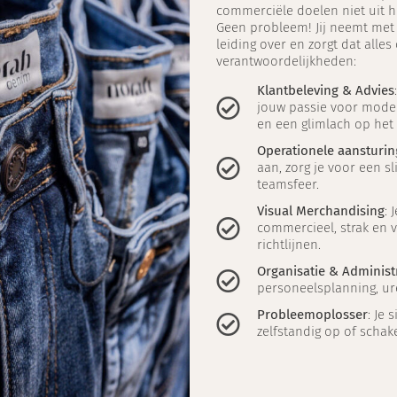
commerciële doelen niet uit h
Geen probleem! Jij neemt met 
leiding over en zorgt dat alles
verantwoordelijkheden:
Klantbeleving & Advies
jouw passie voor mode e
en een glimlach op het 
Operationele aansturin
aan, zorg je voor een s
teamsfeer.
Visual Merchandising
: 
commercieel, strak en v
richtlijnen.
Organisatie & Administ
personeelsplanning, ure
Probleemoplosser
: Je 
zelfstandig op of scha