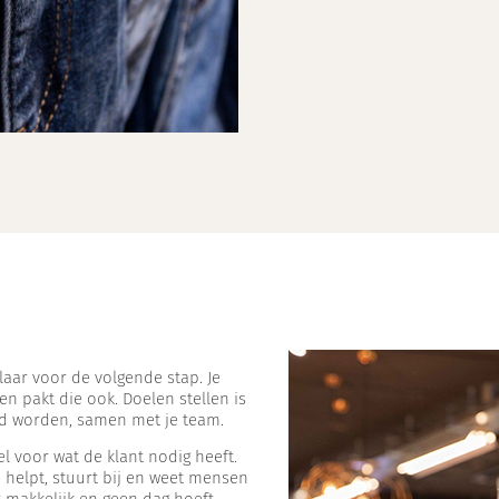
klaar voor de volgende stap. Je
n pakt die ook. Doelen stellen is
aald worden, samen met je team.
l voor wat de klant nodig heeft.
e helpt, stuurt bij en weet mensen
t makkelijk en geen dag hoeft