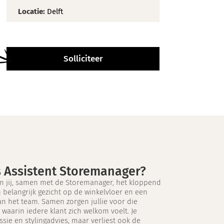
Locatie:
Delft
Solliciteer
s Assistent Storemanager?
n jij, samen met de Storemanager, het kloppend
n belangrijk gezicht op de winkelvloer en een
an het team. Samen zorgen jullie voor die
 waarin iedere klant zich welkom voelt. Je
sie en stylingadvies, maar verliest ook de