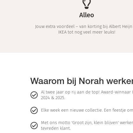
Alleo
Jouw extra voordeel – van korting bij Albert Heijn
IKEA tot nog veel meer leuks!
Waarom bij Norah werke
Al twee jaar op rij aan de top! Award-winna
2024 & 2025.
Elke week een nieuwe collectie. Een feestje om
Met ons motto 'Groot zijn, klein blijven' werk
tevreden klant.