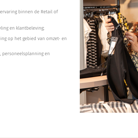
rvaring binnen de Retail of
ling en klantbeleving;
ing op het gebied van omzet- en
, personeelsplanning en