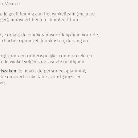
n. Verder:
g
: Je geeft leiding aan het winkelteam (inclusief
ger), motiveert hen en stimuleert hun
: Je draagt de eindverantwoordelijkheid voor de
urt actief op omzet, loonkosten, derving en
zorgt voor een onberispelijke, commerciële en
n de winkel volgens de visuele richtlijnen.
elszaken
: Je maakt de personeelsplanning,
ie en voert sollicitatie-, voortgangs- en
en.