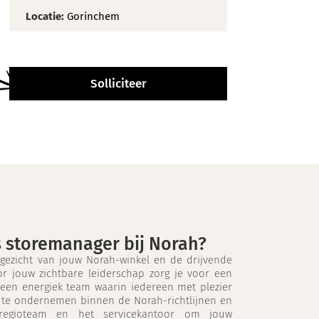
Locatie:
Gorinchem
Solliciteer
s storemanager bij Norah?
 gezicht van jouw Norah-winkel en de drijvende
or jouw zichtbare leiderschap zorg je voor een
n een energiek team waarin iedereen met plezier
om te ondernemen binnen de Norah-richtlijnen en
regioteam en het servicekantoor om jouw