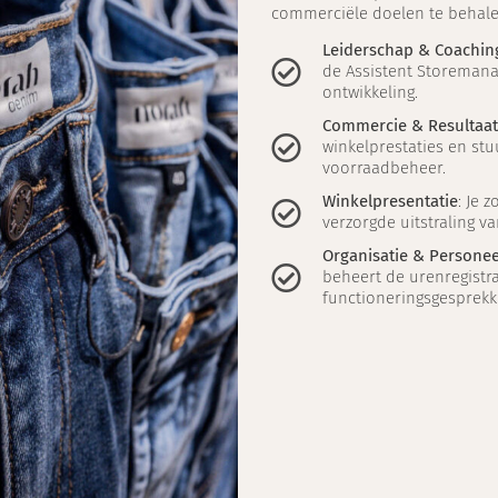
commerciële doelen te behale
Leiderschap & Coachin
de Assistent Storemana
ontwikkeling.
Commercie & Resultaat
winkelprestaties en stu
voorraadbeheer.
Winkelpresentatie
: Je 
verzorgde uitstraling va
Organisatie & Persone
beheert de urenregistrat
functioneringsgesprekk