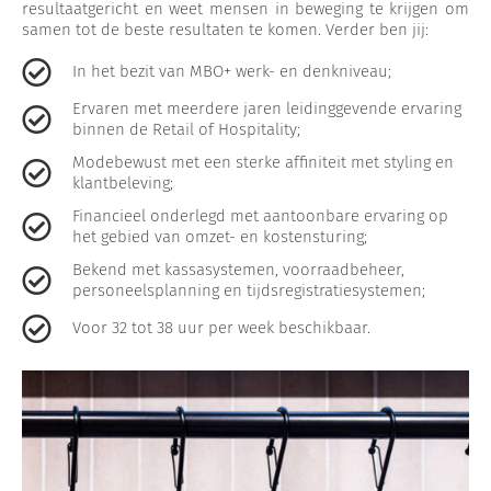
resultaatgericht en weet mensen in beweging te krijgen om
samen tot de beste resultaten te komen. Verder ben jij:
In het bezit van MBO+ werk- en denkniveau;
Ervaren met meerdere jaren leidinggevende ervaring
binnen de Retail of Hospitality;
Modebewust met een sterke affiniteit met styling en
klantbeleving;
Financieel onderlegd met aantoonbare ervaring op
het gebied van omzet- en kostensturing;
Bekend met kassasystemen, voorraadbeheer,
personeelsplanning en tijdsregistratiesystemen;
Voor 32 tot 38 uur per week beschikbaar.