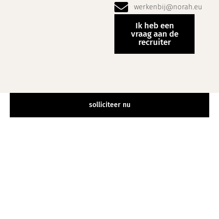
werkenbij@norah.eu
Ik heb een
vraag aan de
recruiter
solliciteer nu