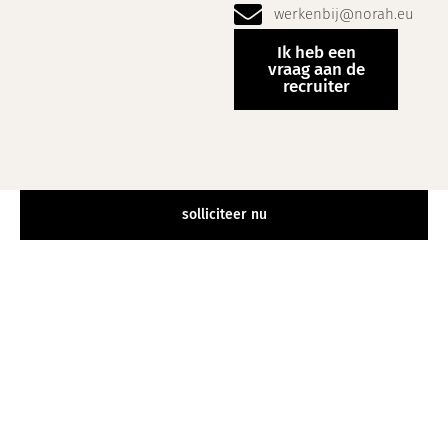
werkenbij@norah.eu
Ik heb een
vraag aan de
recruiter
solliciteer nu