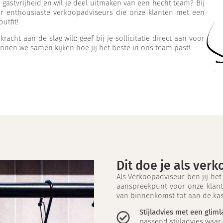
 gastvrijheid en wil je deel uitmaken van een hecht team? Bij
ar enthousiaste verkoopadviseurs die onze klanten met een
utfit!
acht aan de slag wilt: geef bij je sollicitatie direct aan voor
nnen we samen kijken hoe jij het beste in ons team past!
Dit doe je als ver
Als Verkoopadviseur ben jij het
aanspreekpunt voor onze klant
van binnenkomst tot aan de ka
Stijladvies met een gliml
passend stijladvies waar 