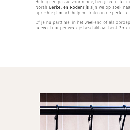
Heb jij een passie voor mode, ben je een ster in
Norah
Berkel en Rodenrijs
zijn we op zoek na
oprechte glimlach helpen stralen in de perfecte o
Of je nu parttime, in het weekend of als oproepkr
hoeveel uur per week je beschikbaar bent. Zo ku