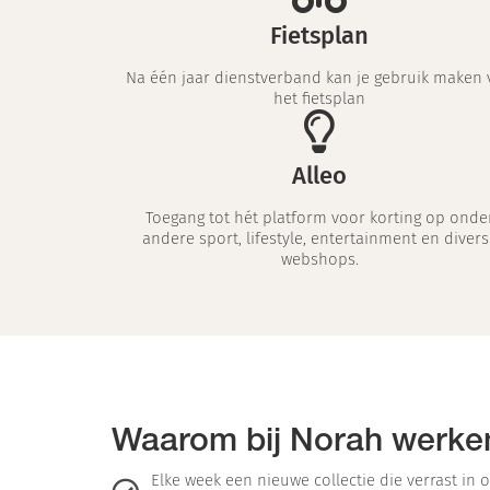
Fietsplan
Na één jaar dienstverband kan je gebruik maken 
het fietsplan
Alleo
Toegang tot hét platform voor korting op onde
andere sport, lifestyle, entertainment en divers
webshops.
Waarom bij Norah werke
Elke week een nieuwe collectie die verrast in o