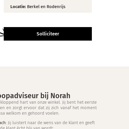
Locatie:
Berkel en Rodenrijs
Solliciteer
koopadviseur bij Norah
 kloppend hart van onze winkel. Jij bent het eerste
en en zorgt ervoor dat zij zich vanaf het moment
ssa welkom en gehoord voelen.
ach
: Jij luistert naar de wens van de klant en geeft
de klant écht blij van wordt;