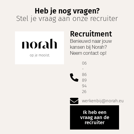
Heb je nog vragen?
Stel je vraag aan onze recruiter
Recruitment
Benieuwd naar jouw
kansen bij
Norah
?
Neem contact op!
06
-
86
89
94
26
werkenbij@norah.eu
Ik heb een
vraag aan de
recruiter