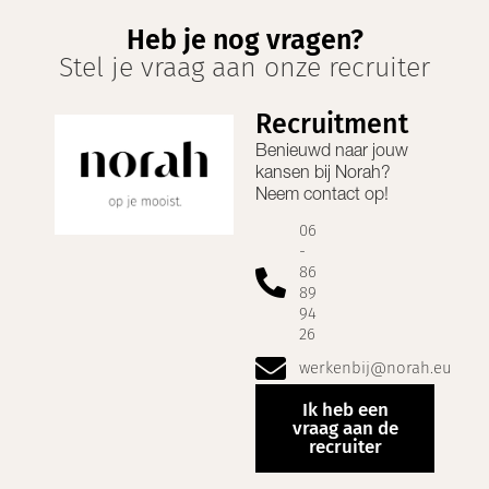
Heb je nog vragen?
Stel je vraag aan onze recruiter
Recruitment
Benieuwd naar jouw
kansen bij
Norah
?
Neem contact op!
06
-
86
89
94
26
werkenbij@norah.eu
Ik heb een
vraag aan de
recruiter