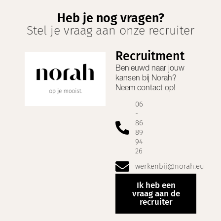
Heb je nog vragen?
Stel je vraag aan onze recruiter
Recruitment
Benieuwd naar jouw
kansen bij
Norah
?
Neem contact op!
06
-
86
89
94
26
werkenbij@norah.eu
Ik heb een
vraag aan de
recruiter