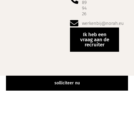
89
94
26
werkenbij@norah.eu
Ik heb een
vraag aan de
recruiter
solliciteer nu