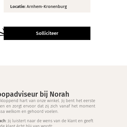
Locatie:
Arnhem-Kronenburg
Solliciteer
koopadviseur bij Norah
 kloppend hart van onze winkel. Jij bent het eerste
en en zorgt ervoor dat zij zich vanaf het moment
ssa welkom en gehoord voelen.
ach
: Jij luistert naar de wens van de klant en geeft
de klant écht blij van wordt;