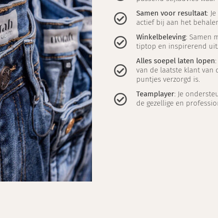
Samen voor resultaat
: J
actief bij aan het behal
Winkelbeleving
: Samen me
tiptop en inspirerend uit
Alles soepel laten lopen
van de laatste klant van d
puntjes verzorgd is.
Teamplayer
: Je ondersteu
de gezellige en professio