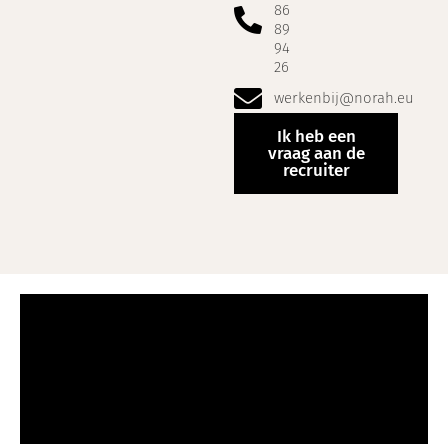
86
89
94
26
werkenbij@norah.eu
Ik heb een
vraag aan de
recruiter