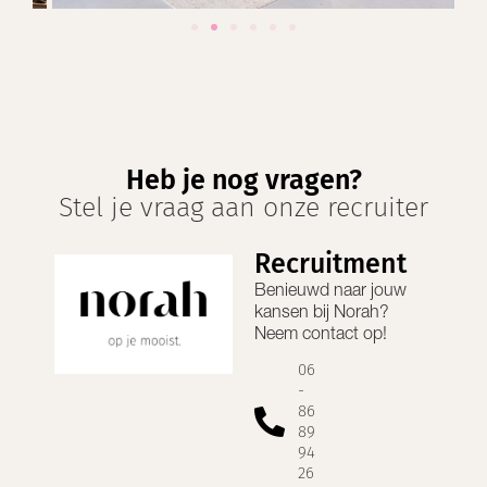
Heb je nog vragen?
Stel je vraag aan onze recruiter
Recruitment
Benieuwd naar jouw
kansen bij
Norah
?
Neem contact op!
06
-
86
89
94
26