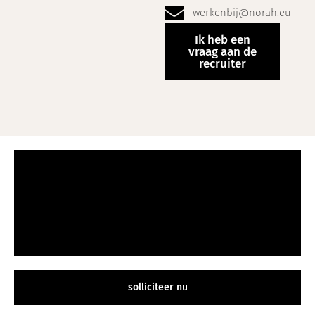
werkenbij@norah.eu
Ik heb een
vraag aan de
recruiter
solliciteer nu