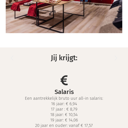
Jij krijgt:
Salaris
Een aantrekkelijk bruto uur all-in salaris:
16 jaar: € 6,94
17 jaar :
€ 8,79
18 jaar:
€ 10,54
19 jaar:
€ 14,06
20 jaar en ouder: vanaf € 17,57