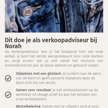
Dit doe je als verkoopadviseur bij
Norah
Als Verkoopadviseur ben jij het kloppend hart van onze
winkel. Jij bent het eerste aanspreekpunt voor onze klanten
en zorgt ervoor dat zij zich vanaf het moment van
binnenkomst tot aan de kassa welkom en gehoord voelen.
Stijladvies met een glimlach
: Jij luistert naar de wens
van de klant en geeft passend stijladvies waar de
klant écht blij van wordt;
Samen voor resultaat
: Je ziet verkoopkansen op de
werkvloer en draagt actief bij aan het behalen van
onze winkeldoelen;
Winkelbeleving
: Samen met je collega’s zorg je voor