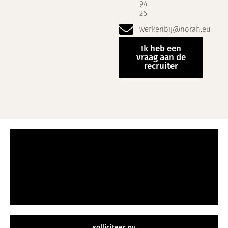
94
26
werkenbij@norah.eu
Ik heb een
vraag aan de
recruiter
solliciteer nu