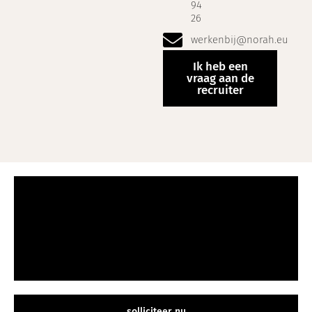
94
26
werkenbij@norah.eu
Ik heb een
vraag aan de
recruiter
solliciteer nu