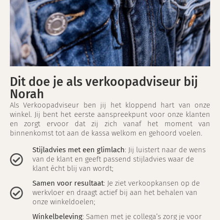
Dit doe je als verkoopadviseur bij
Norah
Als Verkoopadviseur ben jij het kloppend hart van onze
winkel. Jij bent het eerste aanspreekpunt voor onze klanten
en zorgt ervoor dat zij zich vanaf het moment van
binnenkomst tot aan de kassa welkom en gehoord voelen.
Stijladvies met een glimlach
: Jij luistert naar de wens
van de klant en geeft passend stijladvies waar de
klant écht blij van wordt;
Samen voor resultaat
: Je ziet verkoopkansen op de
werkvloer en draagt actief bij aan het behalen van
onze winkeldoelen;
Winkelbeleving
: Samen met je collega’s zorg je voor