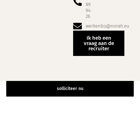
89
94
26
werkenbij@norah.eu
Ik heb een
vraag aan de
recruiter
solliciteer nu