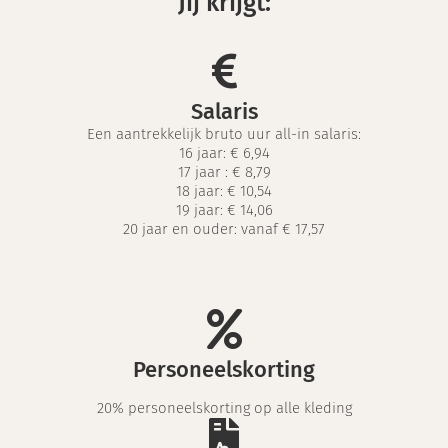
Jij krijgt:
Salaris
Een aantrekkelijk bruto uur all-in salaris:
16 jaar: € 6,94
17 jaar :
€ 8,79
18 jaar:
€ 10,54
19 jaar:
€ 14,06
20 jaar en ouder: vanaf € 17,57
Personeelskorting
20% personeelskorting op alle kleding