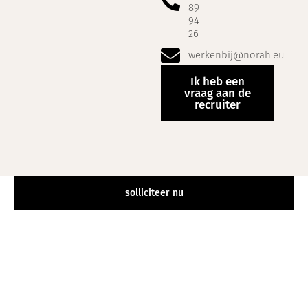
89
94
26
werkenbij@norah.eu
Ik heb een
vraag aan de
recruiter
solliciteer nu