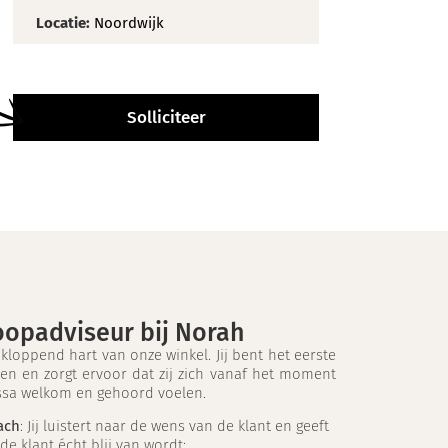
Locatie:
Noordwijk
Solliciteer
koopadviseur bij Norah
 kloppend hart van onze winkel. Jij bent het eerste
en en zorgt ervoor dat zij zich vanaf het moment
ssa welkom en gehoord voelen.
ach
: Jij luistert naar de wens van de klant en geeft
de klant écht blij van wordt;