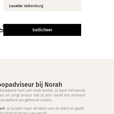
Locatie:
Valkenburg
Solliciteer
koopadviseur bij Norah
 kloppend hart van onze winkel. Jij bent het eerste
en en zorgt ervoor dat zij zich vanaf het moment
ssa welkom en gehoord voelen.
ach
: Jij luistert naar de wens van de klant en geeft
de klant écht blij van wordt;