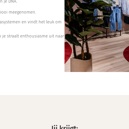
in je DNA.
is mooi meegenomen.
assasystemen en vindt het leuk om
 en je straalt enthousiasme uit naar
Jij krijgt: