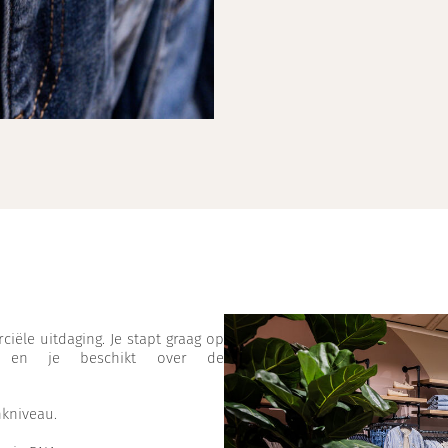
ciële uitdaging. Je stapt graag op
 en je beschikt over de
kniveau.