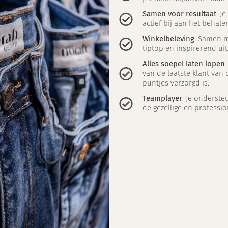
Samen voor resultaat
: J
actief bij aan het behal
Winkelbeleving
: Samen me
tiptop en inspirerend uit
Alles soepel laten lopen
van de laatste klant van d
puntjes verzorgd is.
Teamplayer
: Je ondersteu
de gezellige en professio