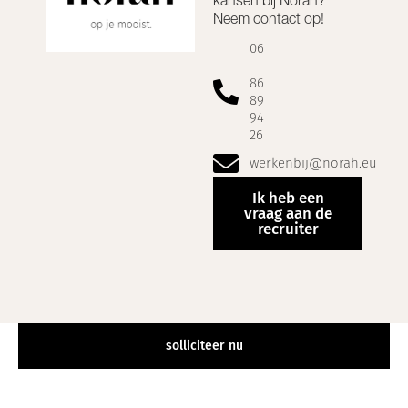
Neem contact op!
06
-
86
89
94
26
werkenbij@norah.eu
Ik heb een
vraag aan de
recruiter
solliciteer nu