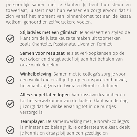
persoonlijk samen met je klanten. Jij bent hun steun en
toeverlaat, luistert naar hun wensen en zorgt ervoor dat zij
zich vanaf het moment van binnenkomst tot aan de kassa
welkom, gehoord en zelfverzekerd voelen.
Stijladvies met een glimlach
: Je adviseert en styled de
klant om de juiste keuze te maken uit topmerken
zoals Chantelle, Passionata, Livera en Femilet.
Samen voor resultaat
: Je ziet verkoopkansen op de
werkvloer en draagt actief bij aan het behalen van
onze winkeldoelen.
Winkelbeleving
: Samen met je collega’s zorg je voor
een winkel die er altijd tiptop en inspirerend uitziet,
helemaal volgens de Livera en Norah-richtlijnen.
Alles soepel laten lopen
: Van kassawerkzaamheden
tot het verwelkomen van de laatste klant van de dag;
jij zorgt dat de winkelervaring tot in de puntjes
verzorgd is.
Teamplayer
: De samenwerking met je Norah-collega's
is minstens zo belangrijk. Je ondersteunt elkaar, deelt
je kennis en draagt bij aan een gezellige en