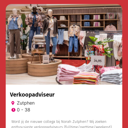
Verkoopadviseur
Zutphen
0 - 38
Word jij de nieuwe collega bij Norah Zutphen? Wij zoeken
enthousiaste verkoopadviseurs (fulltime/parttime/weekend).