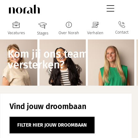
Contact
Vacatures
Over Norah
Verhalen
Stages
Kom jij ons team
versterken?
Vind jouw droombaan
FILTER HIER JOUW DROOMBAAN