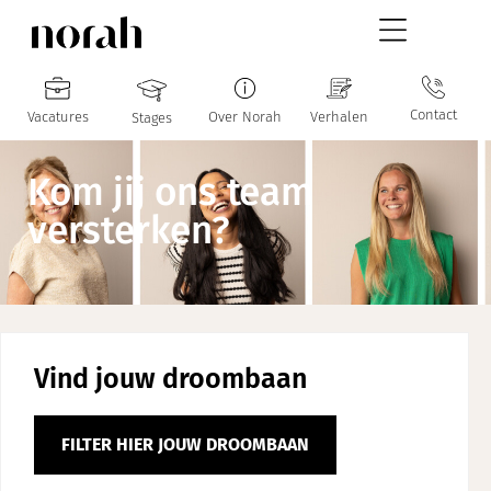
Contact
Vacatures
Over Norah
Verhalen
Stages
Kom jij ons team
versterken?
Vind jouw droombaan
FILTER HIER JOUW DROOMBAAN