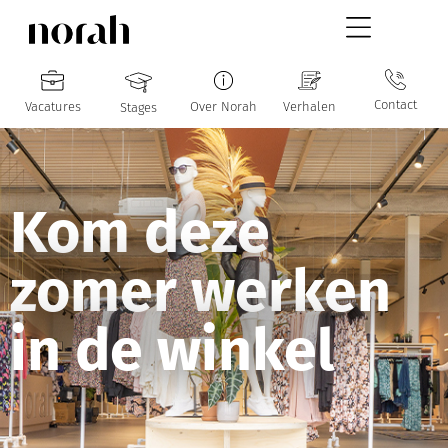
Contact
Vacatures
Over Norah
Verhalen
Stages
Kom deze
zomer werken
in de winkel