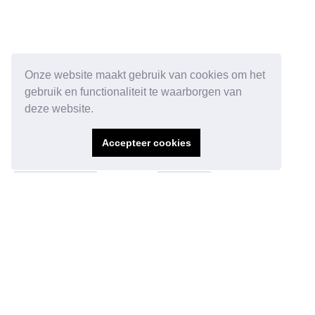
Onze website maakt gebruik van cookies om het
gebruik en functionaliteit te waarborgen van
deze website.
Ga direct naar:
Over Norah
Accepteer cookies
Stages
Over Norah
Vacatures
Verhalen
Laat je inspireren
Contact