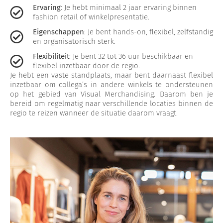
Ervaring
: Je hebt minimaal 2 jaar ervaring binnen
fashion retail of winkelpresentatie.
Eigenschappen
: Je bent hands-on, flexibel, zelfstandig
en organisatorisch sterk.
Flexibiliteit
: Je bent 32 tot 36 uur beschikbaar en
flexibel inzetbaar door de regio.
Je hebt een vaste standplaats, maar bent daarnaast flexibel
inzetbaar om collega’s in andere winkels te ondersteunen
op het gebied van Visual Merchandising. Daarom ben je
bereid om regelmatig naar verschillende locaties binnen de
regio te reizen wanneer de situatie daarom vraagt.