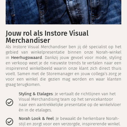
Jouw rol als Instore Visual
Merchandiser
Als Instore Visual Merchandiser ben jij dé specialist op het
gebied van winkelpresentatie binnen onze Norah-winkel
in
Heerhugowaard
. Dankzij jouw gevoel voor mode, styling
en verkoop weet je de nieuwste trends te vertalen naar een
inspirerend winkelbeeld waarin onze klant zich direct thuis
voelt. Samen met de Storemanager en jouw collega’s zorg je
voor een winkel die gezien mag worden en waar klanten
graag terugkomen.
Styling & Etalages
: Je vertaalt de richtlijnen van het
Visual Merchandising team op het servicekantoor
naar een aantrekkelijke presentatie op de winkelvloer
én in de etalages.
Norah Look & Feel
: Je bewaakt de herkenbare Norah-
stijl en zorgt voor een verzorgde, inspirerende winkel.