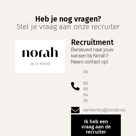
Heb je nog vragen?
Stel je vraag aan onze recruiter
Recruitment
Benieuwd naar jouw
kansen bij
Norah
?
Neem contact op!
06
-
86
89
94
26
werkenbij@norah.eu
Ik heb een
vraag aan de
recruiter