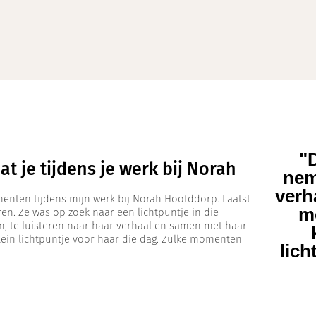
"
t je tijdens je werk bij Norah
nem
verh
menten tijdens mijn werk bij Norah Hoofddorp. Laatst
mo
n. Ze was op zoek naar een lichtpuntje in die
en, te luisteren naar haar verhaal en samen met haar
klein lichtpuntje voor haar die dag. Zulke momenten
lich