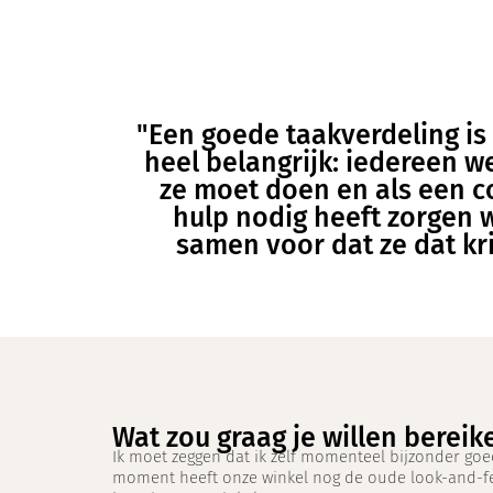
"Een goede taakverdeling is
heel belangrijk: iedereen w
ze moet doen en als een c
hulp nodig heeft zorgen 
samen voor dat ze dat kri
Wat zou graag je willen bereik
Ik moet zeggen dat ik zelf momenteel bijzonder goed 
moment heeft onze winkel nog de oude look-and-fee