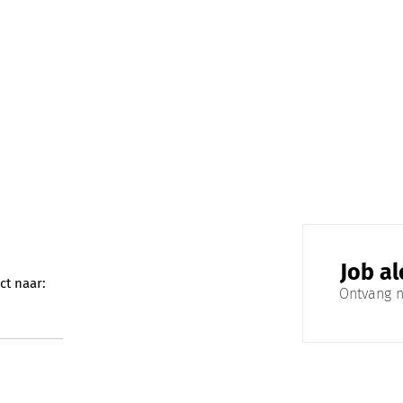
Job al
ct naar:
Over Norah
Ontvang n
Over Norah
res
Verhalen
 inspireren
Contact