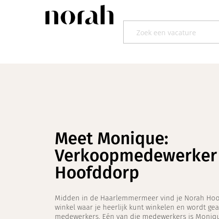
Meet Monique:
Verkoopmedewerker 
Hoofddorp
Midden in de Haarlemmermeer vind je Norah Hoof
winkel waar je heerlijk kunt winkelen en wordt g
medewerkers. Eén van die medewerkers is Moniq