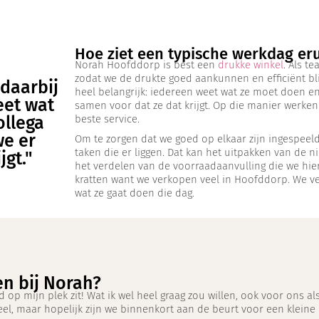
Hoe ziet een typische werkdag eru
Norah Hoofddorp is best een
drukke winkel
. Als t
zodat we de drukte goed aankunnen en efficiënt bli
 daarbij
heel belangrijk: iedereen weet wat ze moet doen en
eet wat
samen voor dat ze dat krijgt. Op die manier werke
ollega
beste service.
we er
Om te zorgen dat we goed op elkaar zijn ingespeel
taken die er liggen. Dat kan het uitpakken van de n
jgt."
het verdelen van de voorraadaanvulling die we hier 
kratten want we verkopen veel in Hoofddorp. We ve
wat ze gaat doen die dag.
en bij Norah?
op mijn plek zit! Wat ik wel heel graag zou willen, ook voor ons al
l, maar hopelijk zijn we binnenkort aan de beurt voor een kleine