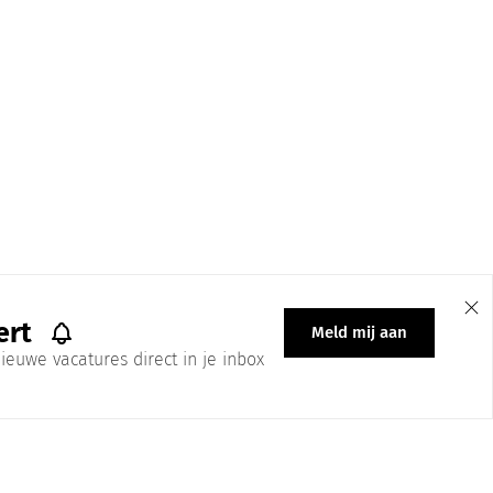
ert
Meld mij aan
ieuwe vacatures direct in je inbox