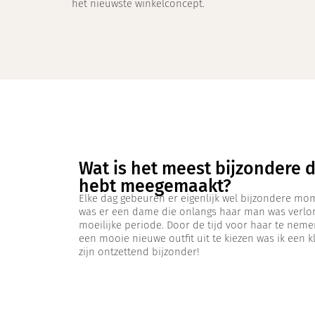
het nieuwste winkelconcept.
Wat is het meest bijzondere da
hebt meegemaakt?
Elke dag gebeuren er eigenlijk wel bijzondere mo
was er een dame die onlangs haar man was verlore
moeilijke periode. Door de tijd voor haar te nem
een mooie nieuwe outfit uit te kiezen was ik een 
zijn ontzettend bijzonder!