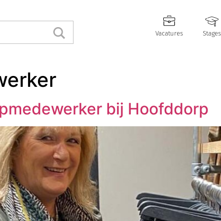
Vacatures
Stages
erker
pmedewerker bij Hoofddorp