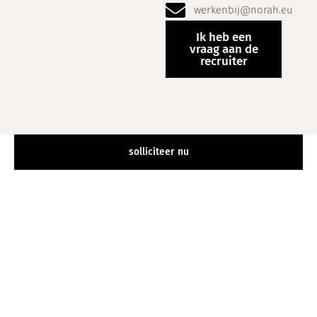
werkenbij@norah.eu
Ik heb een
vraag aan de
recruiter
solliciteer nu