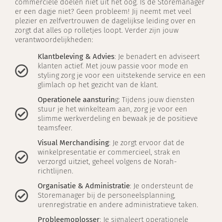
commerciële doelen niet uit het oog. Is de Storemanager
er een dagje niet? Geen probleem! Jij neemt met veel
plezier en zelfvertrouwen de dagelijkse leiding over en
zorgt dat alles op rolletjes loopt. Verder zijn jouw
verantwoordelijkheden:
Klantbeleving & Advies
: Je benadert en adviseert
klanten actief. Met jouw passie voor mode en
styling zorg je voor een uitstekende service en een
glimlach op het gezicht van de klant.
Operationele aansturin
g: Tijdens jouw diensten
stuur je het winkelteam aan, zorg je voor een
slimme werkverdeling en bewaak je de positieve
teamsfeer.
Visual Merchandising
: Je zorgt ervoor dat de
winkelpresentatie er commercieel, strak en
verzorgd uitziet, geheel volgens de Norah-
richtlijnen.
Organisatie & Administratie
: Je ondersteunt de
Storemanager bij de personeelsplanning,
urenregistratie en andere administratieve taken.
Probleemoplosser
: Je signaleert operationele