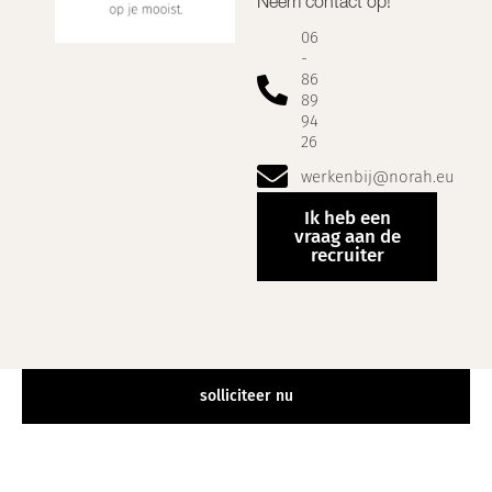
Neem contact op!
06
-
86
89
94
26
werkenbij@norah.eu
Ik heb een
vraag aan de
recruiter
solliciteer nu