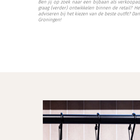
Ben jij op zoek naar een bijbaan als verkoopadv
graag (verder) ontwikkelen binnen de retail? H
adviseren bij het kiezen van de beste outfit? Dan
Groningen!