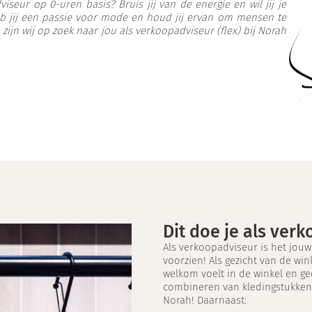
iseur op 0-uren basis? Bruis jij van de energie en wil jij je
eb jij een passie voor mode en houd jij ervan om mensen te
 zijn wij op zoek naar jou als verkoopadviseur (flex) bij Norah
Dit doe je als ver
Als verkoopadviseur is het jouw 
voorzien! Als gezicht van de wink
welkom voelt in de winkel en gee
combineren van kledingstukken. 
Norah! Daarnaast: