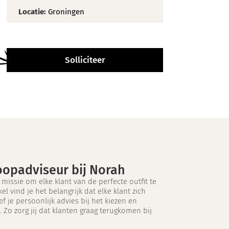
Locatie:
Groningen
Solliciteer
koopadviseur bij Norah
missie om elke klant van de perfecte outfit te
el vind je het belangrijk dat elke klant zich
f je persoonlijk advies bij het kiezen en
Zo zorg jij dat klanten graag terugkomen bij