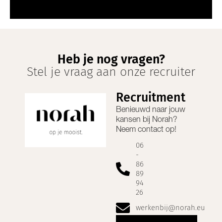
Heb je nog vragen?
Stel je vraag aan onze recruiter
Recruitment
Benieuwd naar jouw
kansen bij
Norah
?
Neem contact op!
06
-
86
89
94
26
werkenbij@norah.eu