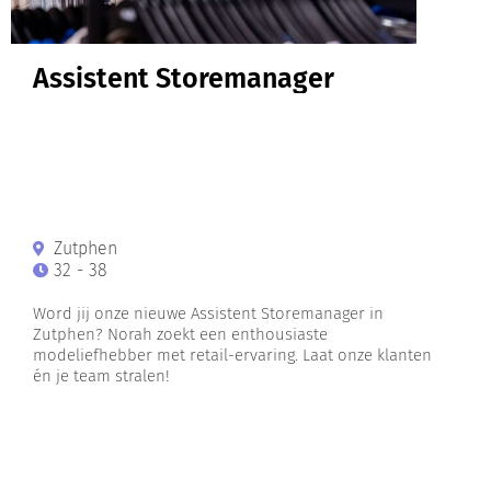
Assistent Storemanager
Zutphen
32 - 38
Word jij onze nieuwe Assistent Storemanager in
Zutphen? Norah zoekt een enthousiaste
modeliefhebber met retail-ervaring. Laat onze klanten
én je team stralen!