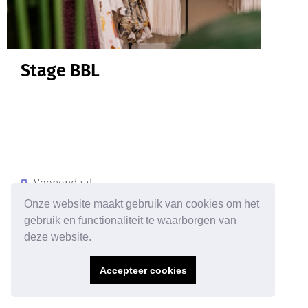
Stage BBL
Veenendaal
Stage
Onze website maakt gebruik van cookies om het
32 - 40
gebruik en functionaliteit te waarborgen van
deze website.
Start en leer hoe het eraan toe gaat bij één van de
leukste winkels in Nederland!
Accepteer cookies