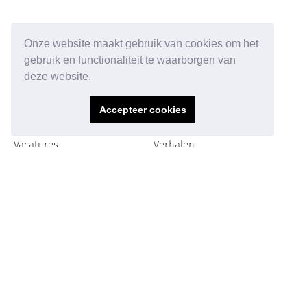
Onze website maakt gebruik van cookies om het
gebruik en functionaliteit te waarborgen van
deze website.
Ga direct naar:
Over Norah
Accepteer cookies
Stages
Over Norah
Vacatures
Verhalen
Laat je inspireren
Contact
© Copyright 2025. Norah B.V. All