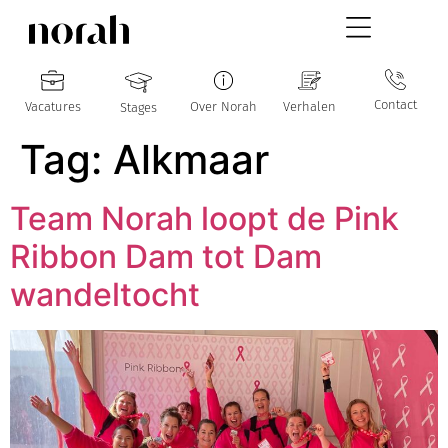
Contact
Vacatures
Over Norah
Verhalen
Stages
Tag:
Alkmaar
Team Norah loopt de Pink
Ribbon Dam tot Dam
wandeltocht