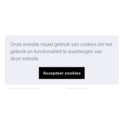
Onze website maakt gebruik van cookies om het
gebruik en functionaliteit te waarborgen van
deze website.
Ga direct naar:
Over Norah
Accepteer cookies
Stages
Over Norah
Vacatures
Verhalen
Laat je inspireren
Contact