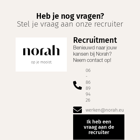
Heb je nog vragen?
Stel je vraag aan onze recruiter
Recruitment
Benieuwd naar jouw
kansen bij
Norah
?
Neem contact op!
06
-
86
89
94
26
werken@norah.eu
Ik heb een
vraag aan de
recruiter