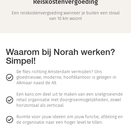
Reiskostenvergoeding
Een reiskostenvergoeding wanneer je buiten een straal
van 10 km woont
Waarom bij Norah werken?
Simpel!
De files richting Amsterdam vermijden? Ons
gloednieuwe, moderne, hoofdkantoor is gelegen in
Alkmaar naast de A9.
Een kans om deel uit te maken van een snelgroeiende
retail organisatie met doorgroeimogelijkheden, zowel
horizontaal als verticaal.
Ruimte voor jouw ideeën om jouw functie, afdeling en
de organisatie naar een hoger level te tillen.