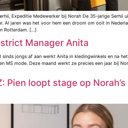
rhii, Expeditie Medewerker bij Norah De 35-jarige Serhii ui
r. Al jaren was het voor hem een droom om ooit in Nederla
n Rotterdam. […]
strict Manager Anita
l sinds jongs af aan werkt Anita in kledingwinkels en na h
s en MS mode. Deze maand werkt ze precies een jaar bij Nor
 Pien loopt stage op Norah’s