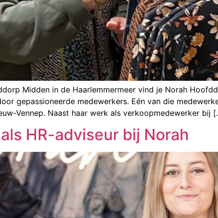
orp Midden in de Haarlemmermeer vind je Norah Hoofddor
d door gepassioneerde medewerkers. Eén van die medewerk
Nieuw-Vennep. Naast haar werk als verkoopmedewerker bij [
als HR-adviseur bij Norah