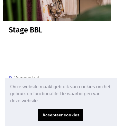
Stage BBL
Veenendaal
Stage
Onze website maakt gebruik van cookies om het
32 - 40
gebruik en functionaliteit te waarborgen van
deze website.
Start en leer hoe het eraan toe gaat bij één van de
leukste winkels in Nederland!
Accepteer cookies