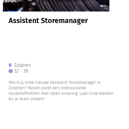
Assistent Storemanager
Zutphen
32 - 38
Word jij onze nieuwe Assistent Storemanager in
Zutphen? Norah zoekt een enthousiaste
modeliefhebber met retail-ervaring. Laat onze klanten
én je team stralen!